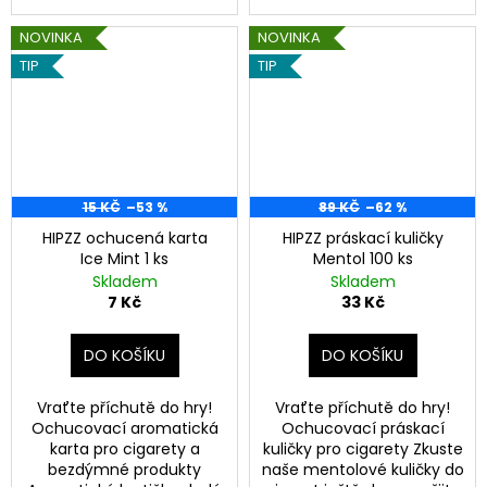
NOVINKA
NOVINKA
TIP
TIP
15 KČ
–53 %
89 KČ
–62 %
HIPZZ ochucená karta
HIPZZ práskací kuličky
Ice Mint 1 ks
Mentol 100 ks
Skladem
Skladem
7 Kč
33 Kč
DO KOŠÍKU
DO KOŠÍKU
Vraťte příchutě do hry!
Vraťte příchutě do hry!
Ochucovací aromatická
Ochucovací práskací
karta pro cigarety a
kuličky pro cigarety Zkuste
bezdýmné produkty
naše mentolové kuličky do