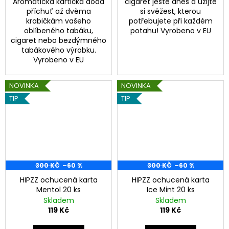
Aromatická kartička dodá
cigaret ještě dnes a užijte
příchuť až dvěma
si svěžest, kterou
krabičkám vašeho
potřebujete při každém
oblíbeného tabáku,
potahu! Vyrobeno v EU
cigaret nebo bezdýmného
tabákového výrobku.
Vyrobeno v EU
NOVINKA
NOVINKA
TIP
TIP
300 KČ
–60 %
300 KČ
–60 %
HIPZZ ochucená karta
HIPZZ ochucená karta
Mentol 20 ks
Ice Mint 20 ks
Skladem
Skladem
119 Kč
119 Kč