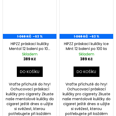
1 068 KČ
–63 %
1 068 KČ
–63 %
HIPZZ práskací kuličky
HIPZZ práskací kuličky Ice
Mentol 12 balení po 100
Mint 12 balení po 100 ks
ks
Skladem
Skladem
389 Kč
389 Kč
DO KOŠÍKU
DO KOŠÍKU
Vraťte příchutě do hry!
Vraťte příchutě do hry!
Ochucovací práskací
Ochucovací práskací
kuličky pro cigarety Zkuste
kuličky pro cigarety Zkuste
naše mentolové kuličky do
naše mentolové kuličky do
cigaret ještě dnes a užijte
cigaret ještě dnes a užijte
si svěžest, kterou
si svěžest, kterou
potřebujete při každém
potřebujete při každém