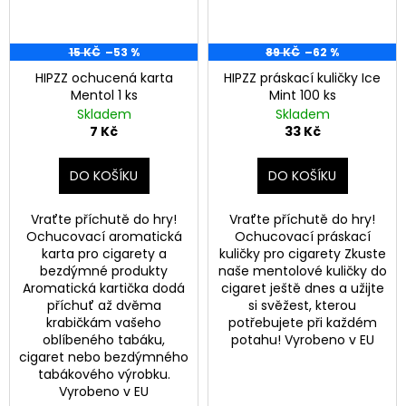
T
a
a
j
15 KČ
–53 %
89 KČ
–62 %
í
s
HIPZZ ochucená karta
HIPZZ práskací kuličky Ice
t
Mentol 1 ks
Mint 100 ks
t
?
Skladem
Skladem
7 Kč
33 Kč
e
DO KOŠÍKU
DO KOŠÍKU
HLEDAT
Vraťte příchutě do hry!
Vraťte příchutě do hry!
Ochucovací aromatická
Ochucovací práskací
karta pro cigarety a
kuličky pro cigarety Zkuste
bezdýmné produkty
naše mentolové kuličky do
Aromatická kartička dodá
cigaret ještě dnes a užijte
příchuť až dvěma
si svěžest, kterou
krabičkám vašeho
potřebujete při každém
oblíbeného tabáku,
potahu! Vyrobeno v EU
cigaret nebo bezdýmného
tabákového výrobku.
Vyrobeno v EU