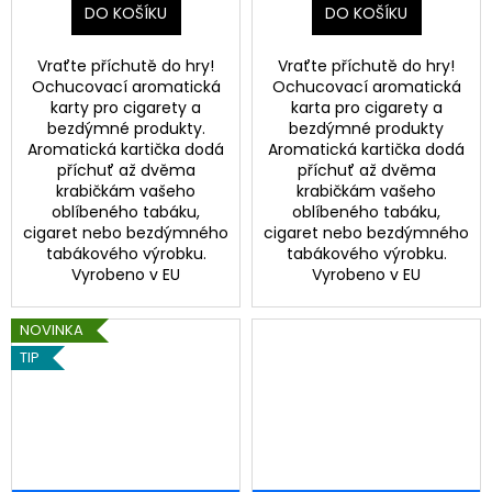
DO KOŠÍKU
DO KOŠÍKU
Vraťte příchutě do hry!
Vraťte příchutě do hry!
Ochucovací aromatická
Ochucovací aromatická
karty pro cigarety a
karta pro cigarety a
bezdýmné produkty.
bezdýmné produkty
Aromatická kartička dodá
Aromatická kartička dodá
příchuť až dvěma
příchuť až dvěma
krabičkám vašeho
krabičkám vašeho
oblíbeného tabáku,
oblíbeného tabáku,
cigaret nebo bezdýmného
cigaret nebo bezdýmného
tabákového výrobku.
tabákového výrobku.
Vyrobeno v EU
Vyrobeno v EU
NOVINKA
TIP