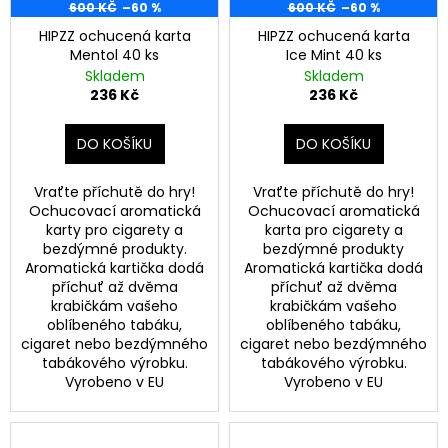
600 KČ
–60 %
600 KČ
–60 %
HIPZZ ochucená karta
HIPZZ ochucená karta
Mentol 40 ks
Ice Mint 40 ks
Skladem
Skladem
236 Kč
236 Kč
DO KOŠÍKU
DO KOŠÍKU
Vraťte příchutě do hry!
Vraťte příchutě do hry!
Ochucovací aromatická
Ochucovací aromatická
karty pro cigarety a
karta pro cigarety a
bezdýmné produkty.
bezdýmné produkty
Aromatická kartička dodá
Aromatická kartička dodá
příchuť až dvěma
příchuť až dvěma
krabičkám vašeho
krabičkám vašeho
oblíbeného tabáku,
oblíbeného tabáku,
cigaret nebo bezdýmného
cigaret nebo bezdýmného
tabákového výrobku.
tabákového výrobku.
Vyrobeno v EU
Vyrobeno v EU