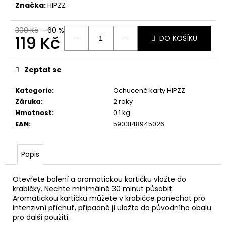
Značka:
HIPZZ
300 Kč
–60 %
119 Kč
DO KOŠÍKU
Měrná
cena:
Zeptat se
Kategorie
:
Ochucené karty HIPZZ
Záruka
:
2 roky
Hmotnost
:
0.1 kg
EAN
:
5903148945026
Popis
Otevřete balení a aromatickou kartičku vložte do
krabičky. Nechte minimálně 30 minut působit.
Aromatickou kartičku můžete v krabičce ponechat pro
intenzivní příchuť, případně ji uložte do původního obalu
pro další použití.