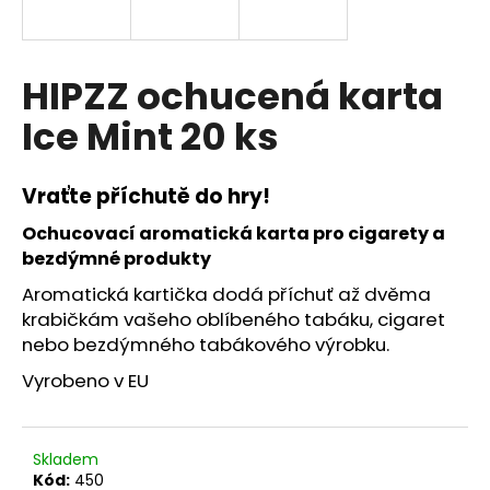
a
j
í
HIPZZ ochucená karta
t
Ice Mint 20 ks
?
Vraťte příchutě do hry!
Ochucovací aromatická karta pro cigarety a
HLEDAT
bezdýmné produkty
Aromatická kartička dodá příchuť až dvěma
krabičkám vašeho oblíbeného tabáku, cigaret
nebo bezdýmného tabákového výrobku.
Vyrobeno v EU
Skladem
Kód:
450