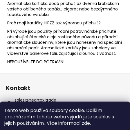
Aromatická kartička dodá příchuť až dvěma krabičkám
vašeho oblíbeného tabáku, cigaret nebo bezdýmného
tabákového výrobku.
Proč mají kartičky HIPZZ tak výbornou příchuť?
Při výrobě jsou použity přírodní potravinářské příchutě
obsahující éterické oleje rostlinného původu a přírodní
aromatické sloučeniny, které jsou naneseny na speciální
absorpční papír. Aromatické kartičky jsou zabaleny ve
vícevrstvé bariérové fólii, zajišťující dlouhou životnost.
NEPOUŽÍVEJTE DO POTRAVIN!
Z
á
Kontakt
p
a
sales
@
neartox.trade
t
+420607679250
Tento web používá soubory cookie. Dalším
í
@wigzzart
procházením tohoto webu vyjadřujete souhlas s
jejich používáním.. Více informací
zde
.