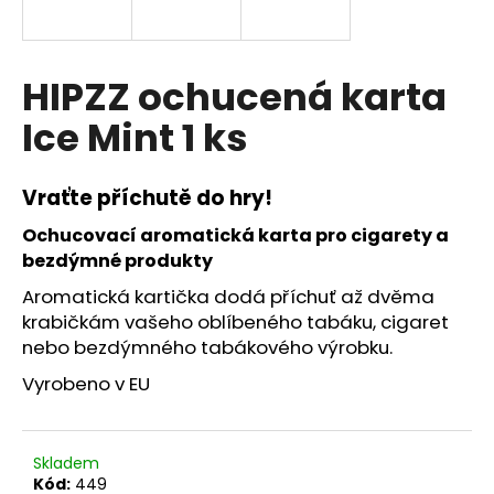
a
j
í
HIPZZ ochucená karta
t
Ice Mint 1 ks
?
Vraťte příchutě do hry!
Ochucovací aromatická karta pro cigarety a
HLEDAT
bezdýmné produkty
Aromatická kartička dodá příchuť až dvěma
krabičkám vašeho oblíbeného tabáku, cigaret
nebo bezdýmného tabákového výrobku.
Vyrobeno v EU
Skladem
Kód:
449