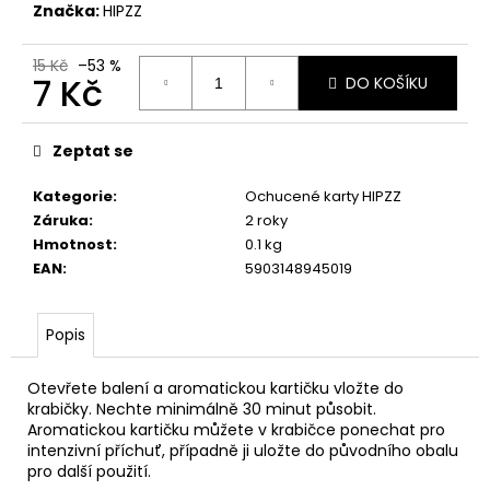
Značka:
HIPZZ
15 Kč
–53 %
7 Kč
DO KOŠÍKU
Měrná
cena:
Zeptat se
Kategorie
:
Ochucené karty HIPZZ
Záruka
:
2 roky
Hmotnost
:
0.1 kg
EAN
:
5903148945019
Popis
Otevřete balení a aromatickou kartičku vložte do
krabičky. Nechte minimálně 30 minut působit.
Aromatickou kartičku můžete v krabičce ponechat pro
intenzivní příchuť, případně ji uložte do původního obalu
pro další použití.