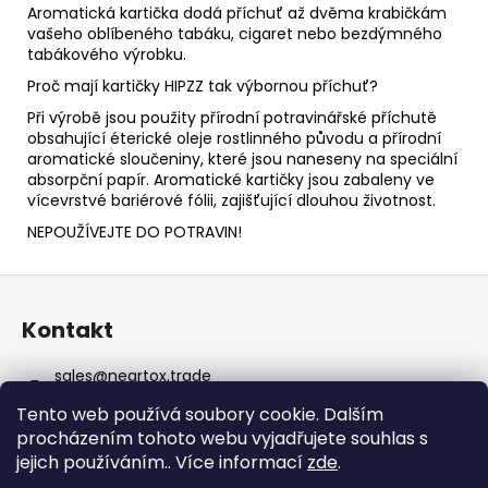
Aromatická kartička dodá příchuť až dvěma krabičkám
vašeho oblíbeného tabáku, cigaret nebo bezdýmného
tabákového výrobku.
Proč mají kartičky HIPZZ tak výbornou příchuť?
Při výrobě jsou použity přírodní potravinářské příchutě
obsahující éterické oleje rostlinného původu a přírodní
aromatické sloučeniny, které jsou naneseny na speciální
absorpční papír. Aromatické kartičky jsou zabaleny ve
vícevrstvé bariérové fólii, zajišťující dlouhou životnost.
NEPOUŽÍVEJTE DO POTRAVIN!
Z
á
Kontakt
p
a
sales
@
neartox.trade
t
+420607679250
Tento web používá soubory cookie. Dalším
í
@wigzzart
procházením tohoto webu vyjadřujete souhlas s
jejich používáním.. Více informací
zde
.