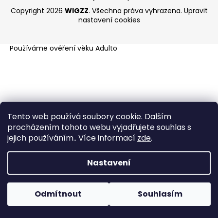
a
Copyright 2026
WIGZZ
. Všechna práva vyhrazena.
Upravit
nastavení cookies
j
í
t
Používáme
ověření věku Adulto
?
HLEDAT
Tento web používá soubory cookie. Dalším
procházením tohoto webu vyjadřujete souhlas s
jejich používáním.. Více informací
zde
.
Nastavení
Odmítnout
Souhlasím