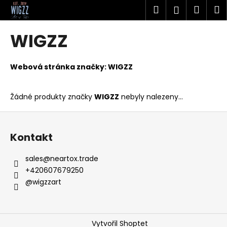
K
Přejít
Hledat
Náku
M
Přihlášen
na
o
obsah
Zpět
Zpět
košík
š
WIGZZ
í
C
k
o
Webová stránka značky:
WIGZZ
p
o
Žádné produkty značky
WIGZZ
nebyly nalezeny...
t
Z
ř
á
e
Kontakt
p
b
a
u
sales
@
neartox.trade
t
+420607679250
j
í
@wigzzart
e
t
e
Vytvořil Shoptet
n