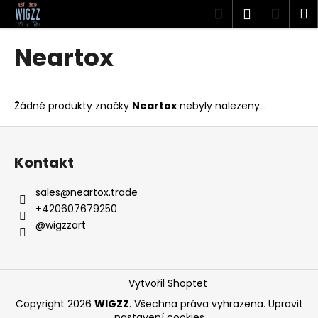
K
Přejít
Hledat
Náku
M
Přihlášen
na
o
obsah
Zpět
Zpět
košík
š
Neartox
í
C
k
o
Žádné produkty značky
Neartox
nebyly nalezeny...
p
o
Z
t
á
Kontakt
ř
p
e
a
sales
@
neartox.trade
b
t
+420607679250
u
í
@wigzzart
j
e
t
Vytvořil Shoptet
e
Copyright 2026
WIGZZ
. Všechna práva vyhrazena.
Upravit
n
nastavení cookies