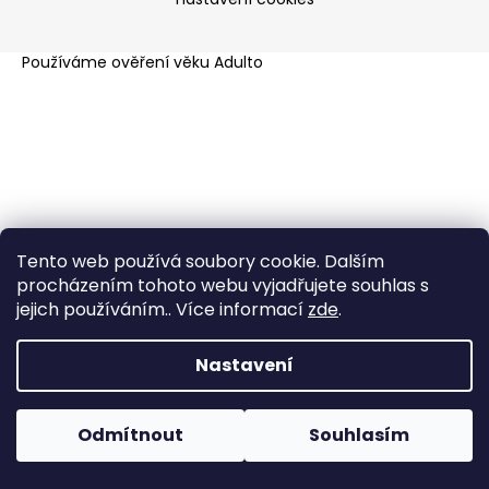
a
j
Používáme
ověření věku Adulto
í
t
?
HLEDAT
Tento web používá soubory cookie. Dalším
procházením tohoto webu vyjadřujete souhlas s
jejich používáním.. Více informací
zde
.
Nastavení
Odmítnout
Souhlasím