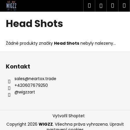
K
Přejít
Hledat
Náku
M
Přihlášen
na
o
obsah
Zpět
Zpět
košík
š
Head Shots
í
C
k
o
Žádné produkty značky
Head Shots
nebyly nalezeny...
p
o
Z
t
á
Kontakt
ř
p
e
a
sales
@
neartox.trade
b
t
+420607679250
u
í
@wigzzart
j
e
t
Vytvořil Shoptet
e
Copyright 2026
WIGZZ
. Všechna práva vyhrazena.
Upravit
n
nastavení cookies