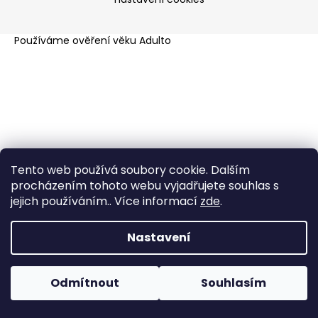
a
j
Používáme
ověření věku Adulto
í
t
?
HLEDAT
Tento web používá soubory cookie. Dalším
procházením tohoto webu vyjadřujete souhlas s
jejich používáním.. Více informací
zde
.
Nastavení
Odmítnout
Souhlasím