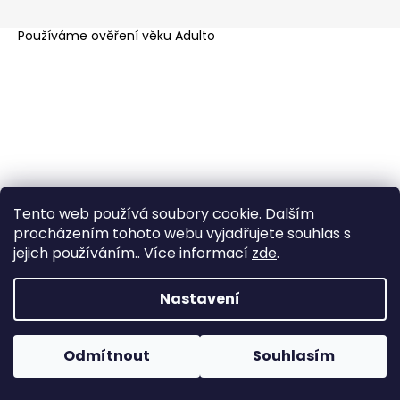
a
Používáme
ověření věku Adulto
j
í
t
?
HLEDAT
Tento web používá soubory cookie. Dalším
procházením tohoto webu vyjadřujete souhlas s
jejich používáním.. Více informací
zde
.
Nastavení
Odmítnout
Souhlasím