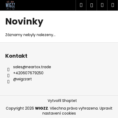
K
Přejít
Hledat
Náku
M
Přihlášen
na
o
obsah
Zpět
Zpět
košík
š
Novinky
í
C
k
o
Záznamy nebyly nalezeny...
p
Z
o
á
t
Kontakt
p
ř
a
sales
@
neartox.trade
e
t
+420607679250
b
í
@wigzzart
u
j
e
Vytvořil Shoptet
t
Copyright 2026
WIGZZ
. Všechna práva vyhrazena.
Upravit
e
nastavení cookies
n